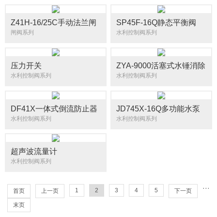
Z41H-16/25C手动法兰闸
SP45F-16Q静态平衡阀
阀
闸阀系列
水利控制阀系列
压力开关
ZYA-9000活塞式水锤消除
器
水利控制阀系列
水利控制阀系列
DF41X一体式倒流防止器
JD745X-16Q多功能水泵
控制阀
水利控制阀系列
水利控制阀系列
超声波流量计
水利控制阀系列
···
1
2
3
4
5
首页
上一页
下一页
末页