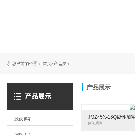
您当前的位置：
>
首页
产品展示
产品展示
产品展示
JMZ45X-16Q磁性
球阀系列
闸阀系列
闸阀系列