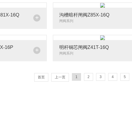
1X-16Q
沟槽暗杆闸阀Z85X-16Q
+
闸阀系列
-16P
明杆铜芯闸阀Z41T-16Q
+
闸阀系列
1
2
3
4
5
首页
上一页