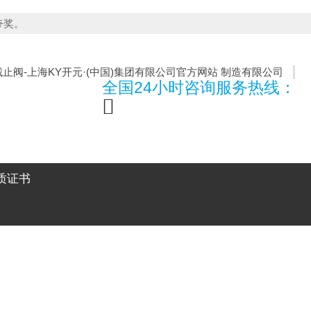
夸奖。
全国24小时咨询服务热线：
质证书