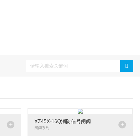
XZ45X-16Q消防信号闸阀
+
+
闸阀系列