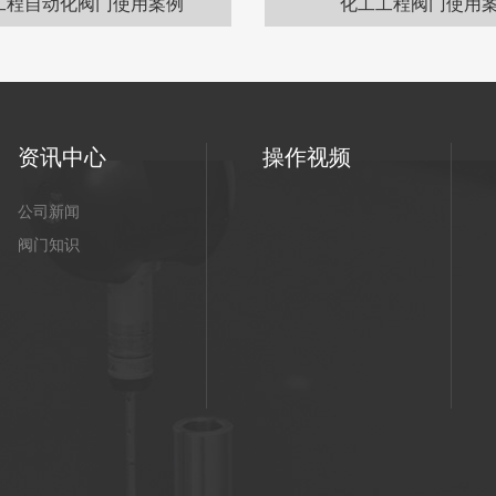
工程自动化阀门使用案例
化工工程阀门使用
资讯中心
操作视频
公司新闻
阀门知识