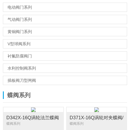
电动阀门系列
气动阀门系列
黄铜阀门系列
V型球阀系列
衬氟防腐阀门
水利控制阀系列
插板阀刀型闸阀
蝶阀系列
D342X-16Q涡轮法兰蝶阀
D371X-16Q涡轮对夹蝶阀/
手动蝶阀涡轮蜗杆蝶阀
蝶阀系列
蝶阀系列