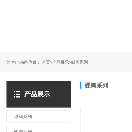
您当前的位置：
>
>
首页
产品展示
蝶阀系列
蝶阀系列
产品展示
球阀系列
闸阀系列