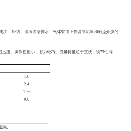
石油、电力、轻纺、造纸等给排水、气体管道上作调节流量和截流介质的
开启迅速。操作扭拒小，省力轻巧。流量特征超于直线，调节性能
1.6
2.4
1.76
0.6
四氟