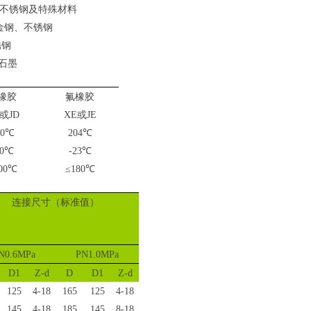
不锈钢及特殊材料
金钢、不锈钢
锈钢
石墨
橡胶
氟橡胶
或JD
XE或JE
50℃
204℃
70℃
-23℃
00℃
≤180℃
连接尺寸（标准值）
N0.6MPa
PN1.0MPa
D1
Z-d
D
D1
Z-d
125
4-18
165
125
4-18
145
4-18
185
145
8-18