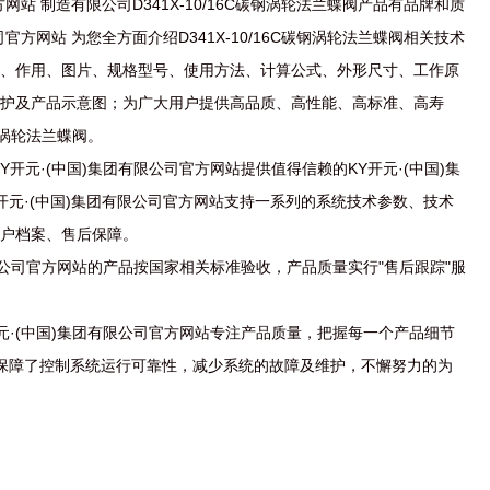
方网站 制造有限公司D341X-10/16C碳钢涡轮法兰蝶阀产品有品牌和质
司官方网站 为您全方面介绍D341X-10/16C碳钢涡轮法兰蝶阀相关技术
、作用、图片、规格型号、使用方法、计算公式、外形尺寸、工作原
护及产品示意图；为广大用户提供高品质、高性能、高标准、高寿
碳钢涡轮法兰蝶阀。
开元·(中国)集团有限公司官方网站提供值得信赖的KY开元·(中国)集
开元·(中国)集团有限公司官方网站支持一系列的系统技术参数、技术
户档案、售后保障。
有限公司官方网站的产品按国家相关标准验收，产品质量实行"售后跟踪"服
元·(中国)集团有限公司官方网站专注产品质量，把握每一个产品细节
还保障了控制系统运行可靠性，减少系统的故障及维护，不懈努力的为