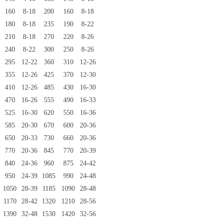
160
8-18
200
160
8-18
180
8-18
235
190
8-22
210
8-18
270
220
8-26
240
8-22
300
250
8-26
295
12-22
360
310
12-26
355
12-26
425
370
12-30
410
12-26
485
430
16-30
470
16-26
555
490
16-33
525
16-30
620
550
16-36
585
20-30
670
600
20-36
650
20-33
730
660
20-36
770
20-36
845
770
20-39
840
24-36
960
875
24-42
950
24-39
1085
990
24-48
1050
28-39
1185
1090
28-48
1170
28-42
1320
1210
28-56
1390
32-48
1530
1420
32-56