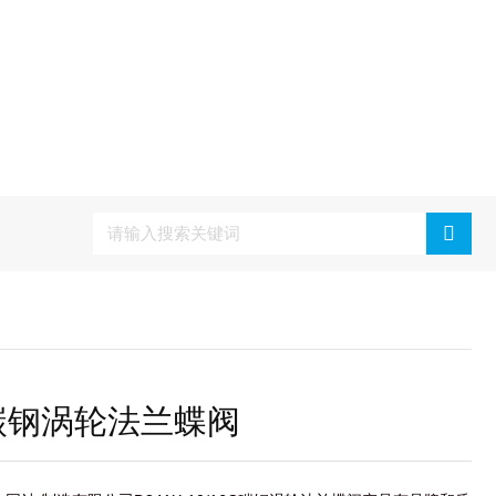
6C碳钢涡轮法兰蝶阀