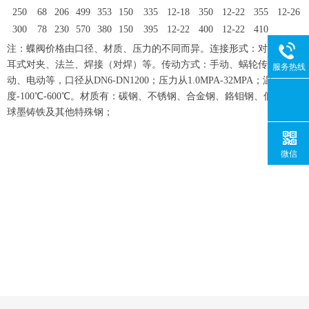
250
68
206
499
353
150
335
12-18
350
12-22
355
12-26
300
78
230
570
380
150
395
12-22
400
12-22
410
注：蝶阀价格由口径、材质、压力的不同而异。连接形式：对夹、凸
耳式对夹、法兰、焊接（对焊）等。传动方式：手动、蜗轮传动、气
服务热线
动、电动等，口径从
DN6-DN1200；压力从1.0MPA-32MPA；温
度-100℃-600℃。材质有：碳钢、不锈钢、合金钢、鉻钼钢、低温钢、
球墨铸铁及其他特殊钢；
微信