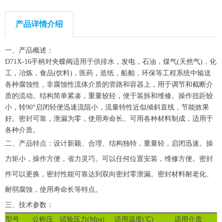
产品详情介绍
一、
产品概述：
D71X-16手柄对夹蝶阀适用于供排水，发电，石油，煤气(天然气)，化
工，冶炼，食品(饮料)，医药，造纸，船舶，环保等工程系统中输送
各种腐蚀性，非腐蚀性流体介质的管路和容器上，用于调节和截断介
质的流动。结构简单紧凑，重量较轻，便于装拆和维修。操作扭距较
小，转90°启闭轻便迅速流阻小，流量特性近似倾斜直线，节能效果
好。密封可靠，泄漏为零，使用寿命长。可用各种材料制成，适用于
各种介质。
二、
产品特点：设计新颖、合理、结构独特，重量轻，启闭迅速。操
力矩小，操作方便，省力灵巧。可以任何位置安装，维修方便。密封
件可以更换，密封性能可靠达到双向密封零泄漏。密封材料耐老化、
耐弱腐蚀，使用寿命长等特点。
三、技术参数：
型号
公称压
试验压力
(Mpa)
适用温度
(℃)
适用介质